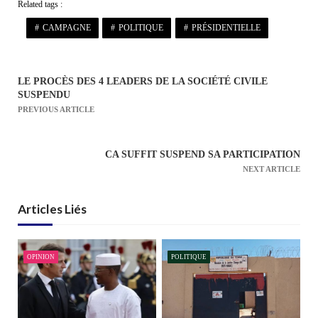
Related tags :
CAMPAGNE
POLITIQUE
PRÉSIDENTIELLE
LE PROCÈS DES 4 LEADERS DE LA SOCIÉTÉ CIVILE
N
SUSPENDU
a
PREVIOUS ARTICLE
v
i
CA SUFFIT SUSPEND SA PARTICIPATION
g
NEXT ARTICLE
a
t
Articles Liés
i
o
n
OPINION
POLITIQUE
d
e
l