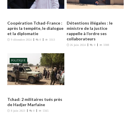
’
a
r
Coopération Tchad-France :
Détentions illégales : le
t
après la tempête, le dialogue
ministre de la justice
et la diplomatie
rappelle à l’ordre ses
i
collaborateurs
9 décembre 2024
0
3313
c
26 juin 2024
0
3308
l
e
POLITIQUE
Tchad: 2 militaires tués près
de Hadjer Marfaïne
8 juin 2023
0
5565