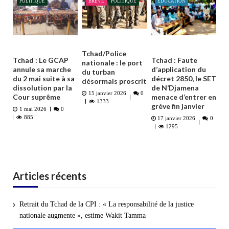
POLITIQUE
BRÈVE
POLITIQUE
EDUCATION
Tchad/Police
Tchad : Le GCAP
Tchad : Faute
nationale : le port
annule sa marche
d’application du
du turban
du 2 mai suite à sa
décret 2850, le SET
désormais proscrit
dissolution par la
de N’Djamena
15 janvier 2026
0
Cour suprême
menace d’entrer en
1333
grève fin janvier
1 mai 2026
0
885
17 janvier 2026
0
1295
Articles récents
Retrait du Tchad de la CPI : « La responsabilité de la justice
nationale augmente », estime Wakit Tamma