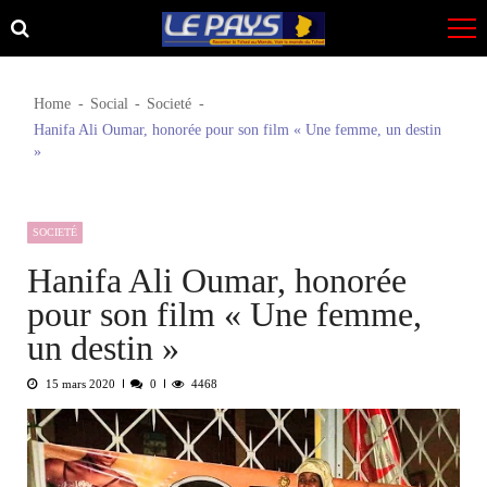
Skip
Skip
to
to
navigation
content
Home
Social
Societé
Hanifa Ali Oumar, honorée pour son film « Une femme, un destin
»
SOCIETÉ
Hanifa Ali Oumar, honorée
pour son film « Une femme,
un destin »
15 mars 2020
0
4468