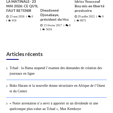
LA MATINALE- 23
Idriss Youssouf
MAI 2026: CE QU’IL
Boy mis en liberté
Dieudonné
FAUT RETENIR
provisoire
Djonabaye,
23 mai 2026
0
29 juillet 2022
0
président du Hcc
919
9875
13 février 2017
0
5616
Articles récents
Tchad : la Hama suspend l’examen des demandes de création des
journaux en ligne
Boko Haram et la nouvelle donne sécuritaire en Afrique de l’Ouest
et du Centre
« Notre arrestation n’a servi à apporter ni un dividende ni une
quelconque plus-value au Tchad », Max Kemkoye