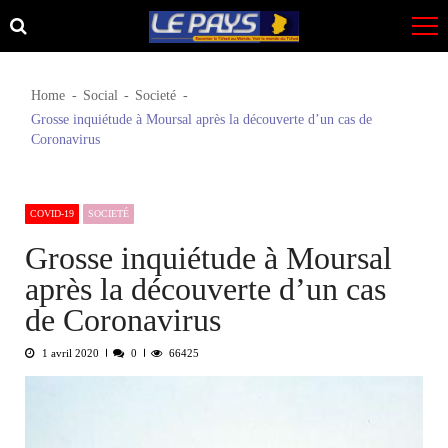
Skip
Skip
to
to
navigation
content
Home
Social
Societé
Grosse inquiétude à Moursal après la découverte d’un cas de
Coronavirus
COVID-19
SOCIETÉ
Grosse inquiétude à Moursal
après la découverte d’un cas
de Coronavirus
1 avril 2020
0
66425