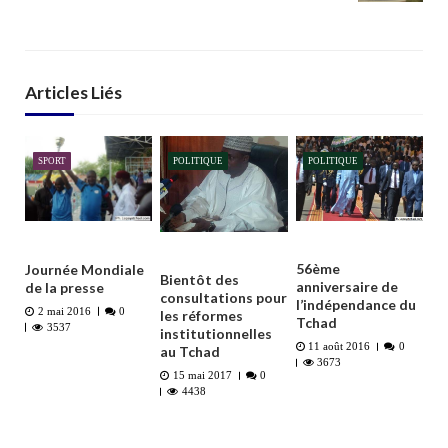
Articles Liés
SPORT
POLITIQUE
POLITIQUE
56ème
Journée Mondiale
Bientôt des
anniversaire de
de la presse
consultations pour
l’indépendance du
2 mai 2016
0
les réformes
Tchad
3537
institutionnelles
11 août 2016
0
au Tchad
3673
15 mai 2017
0
4438