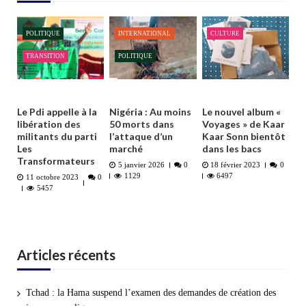
POLITIQUE
INTERNATIONAL
CULTURE
TRANSITION
POLITIQUE
Le Pdi appelle à la
Nigéria : Au moins
Le nouvel album «
libération des
50 morts dans
Voyages » de Kaar
militants du parti
l’attaque d’un
Kaar Sonn bientôt
Les
marché
dans les bacs
Transformateurs
5 janvier 2026
0
18 février 2023
0
1129
6497
11 octobre 2023
0
5457
Articles récents
Tchad : la Hama suspend l’examen des demandes de création des