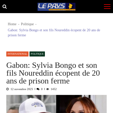
Skip
Skip
to
to
navigation
content
Home
Politique
Gabon: Sylvia Bongo et son fils Noureddin écopent de 20 ans de
prison ferme
INTERNATIONAL
POLITIQUE
Gabon: Sylvia Bongo et son
fils Noureddin écopent de 20
ans de prison ferme
12 novembre 2025
0
1452