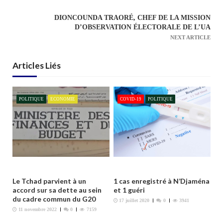
v
DIONCOUNDA TRAORÉ, CHEF DE LA MISSION
i
D’OBSERVATION ÉLECTORALE DE L’UA
g
NEXT ARTICLE
a
t
Articles Liés
i
o
n
POLITIQUE
ECONOMIE
COVID-19
POLITIQUE
d
e
l
’
a
r
Le Tchad parvient à un
1 cas enregistré à N’Djaména
t
accord sur sa dette au sein
et 1 guéri
du cadre commun du G20
i
17 juillet 2020
0
3941
11 novembre 2022
0
7159
c