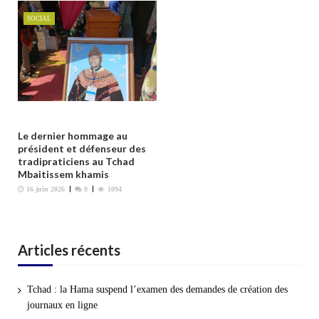
l
SOCIAL
e
Le dernier hommage au
président et défenseur des
tradipraticiens au Tchad
Mbaitissem khamis
16 juin 2026
0
1094
Articles récents
Tchad : la Hama suspend l’examen des demandes de création des
journaux en ligne