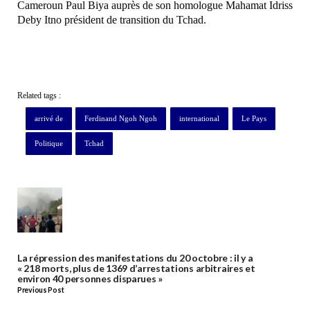
Cameroun Paul Biya auprès de son homologue Mahamat Idriss
Deby Itno président de transition du Tchad.
Related tags :
arrivé de
Ferdinand Ngoh Ngoh
international
Le Pays
Politique
Tchad
La répression des manifestations du 20 octobre : il y a
« 218 morts, plus de 1369 d’arrestations arbitraires et
environ 40 personnes disparues »
Previous Post