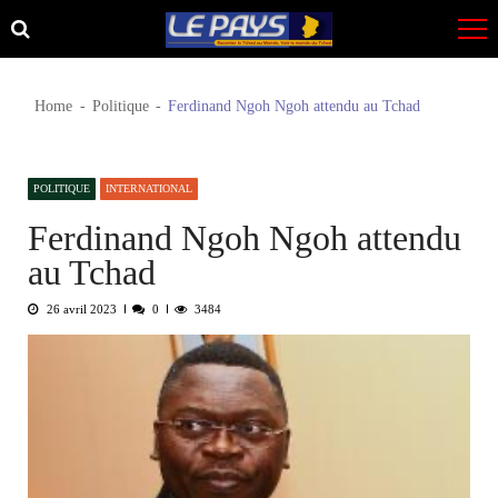
Skip
Skip
to
to
navigation
content
Home
Politique
Ferdinand Ngoh Ngoh attendu au Tchad
POLITIQUE
INTERNATIONAL
Ferdinand Ngoh Ngoh attendu
au Tchad
26 avril 2023
0
3484