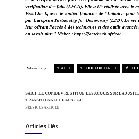
vérification des faits (AFCA). Elle a été réalisée avec le me
PesaCheck, avec le soutien financier de l’
Initiative pour
par European Partnership for Democracy (EPD). Le mento
leur offrant l’accès à des techniques et des outils avancés
en savoir plus ? Visitez :
https://factcheck.africa/
Related tags :
AFCA
CODE FOR AFRICA
FAC
SARH: LE COPIDEV RESTITUE LES ACQUIS SUR LA JUSTI
N
TRANSITIONNELLE AUX OSC
a
PREVIOUS ARTICLE
v
i
Articles Liés
g
a