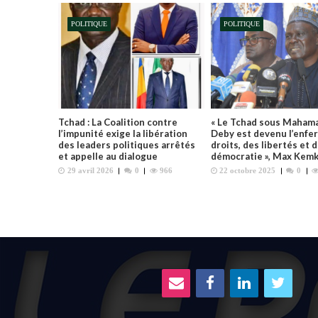
t
POLITIQUE
POLITIQUE
i
o
n
d
e
l
Tchad : La Coalition contre
« Le Tchad sous Mahama
’
l’impunité exige la libération
Deby est devenu l’enfer
des leaders politiques arrêtés
droits, des libertés et d
a
et appelle au dialogue
démocratie », Max Kem
r
29 avril 2026
0
966
22 octobre 2025
0
t
i
c
l
e