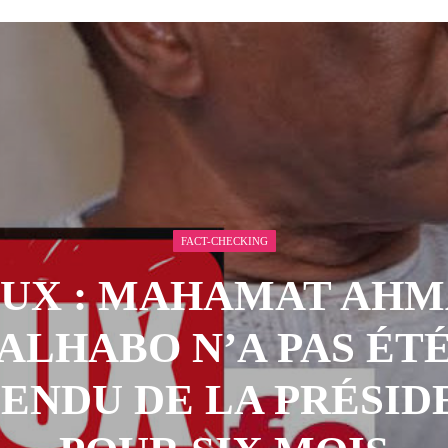
 AOÛT 2026
t pour honorer son ancien leader
2 AOÛT 2026
emandes de création des journaux en ligne...
4 AOÛT 2026
aire en Afrique de l’Ouest et du Ce...
4 AOÛT 2026
 ni un dividende ni une quelconque plus-...
3 AOÛT 2026
FACT-CHECKING
AUX : MAHAMAT AHM
ALHABO N’A PAS ÉT
PENDU DE LA PRÉSID