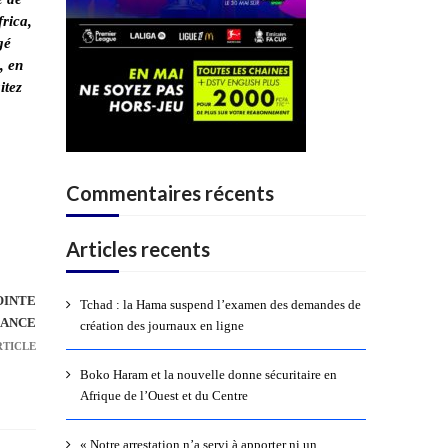
frica,
gé
, en
itez
Commentaires récents
Articles recents
OINTE
Tchad : la Hama suspend l’examen des demandes de
SANCE
création des journaux en ligne
RTICLE
Boko Haram et la nouvelle donne sécuritaire en
Afrique de l’Ouest et du Centre
« Notre arrestation n’a servi à apporter ni un