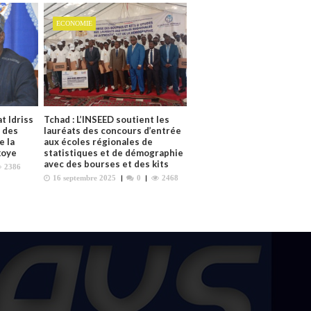
ECONOMIE
t Idriss
Tchad : L’INSEED soutient les
 des
lauréats des concours d’entrée
e la
aux écoles régionales de
koye
statistiques et de démographie
avec des bourses et des kits
2386
16 septembre 2025
0
2468