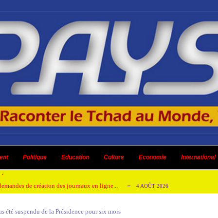
 ni un dividende ni une quelconque plus-...
3 AOÛT 2026
ent
 AOÛT 2026
Politique
Education
Culture
Economie
International
t pour honorer son ancien leader
2 AOÛT 2026
emandes de création des journaux en ligne...
4 AOÛT 2026
aire en Afrique de l’Ouest et du Ce...
4 AOÛT 2026
 été suspendu de la Présidence pour six mois
 ni un dividende ni une quelconque plus-...
3 AOÛT 2026