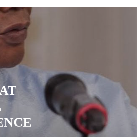
AT
É
ENCE