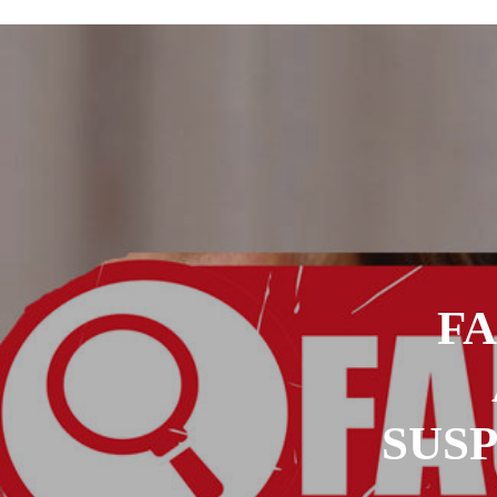
L’urgence d’un sursaut collectif
3
Kournari : le Psf mise sur le reboisemen
Tchad : la Hama suspend l’examen des d
Boko Haram et la nouvelle donne sécurit
« Notre arrestation n’a servi à apporter
F
SUS