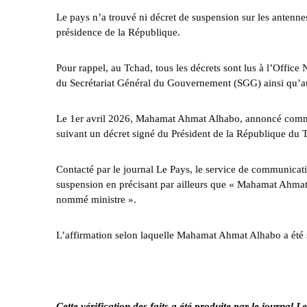
Le pays n’a trouvé ni décret de suspension sur les
antenn
présidence de la République.
Pour rappel, au Tchad, tous les décrets sont lus à
l’Office
du
Secrétariat Général du Gouvernement (SGG)
ainsi qu’au
Le 1er avril 2026, Mahamat Ahmat Alhabo, annoncé comme
suivant un
décret signé
du Président de la République du 
Contacté par le journal Le Pays, le service de communicat
suspension en précisant par ailleurs que « Mahamat Ahmat 
nommé ministre ».
L’affirmation selon laquelle Mahamat Ahmat Alhabo a été s
Cette vérification des faits a été produite par le journal L