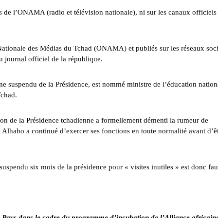
es de l’ONAMA
(radio et télévision nationale), ni sur les
canaux officiels
 Nationale des Médias du Tchad (ONAMA)
et publiés sur les réseaux soc
 journal officiel de la république.
 suspendu de la Présidence, est
nommé ministre de l’éducation nation
Tchad.
ion de la Présidence tchadienne a formellement démenti la rumeur de
Alhabo a continué d’exercer ses fonctions en toute normalité avant d’ê
uspendu six mois de la présidence pour « visites inutiles » est donc fa
e Pays
dans le cadre du programme d’incubation de l’Alliance africain