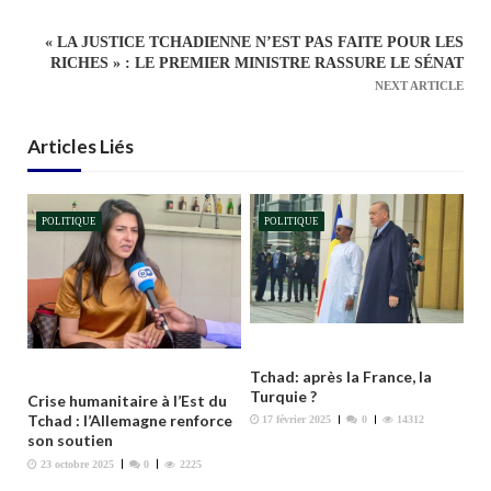
i
g
« LA JUSTICE TCHADIENNE N’EST PAS FAITE POUR LES
a
RICHES » : LE PREMIER MINISTRE RASSURE LE SÉNAT
NEXT ARTICLE
t
i
Articles Liés
o
n
d
POLITIQUE
POLITIQUE
e
l
’
a
r
Tchad: après la France, la
t
Turquie ?
Crise humanitaire à l’Est du
i
Tchad : l’Allemagne renforce
17 février 2025
0
14312
c
son soutien
l
23 octobre 2025
0
2225