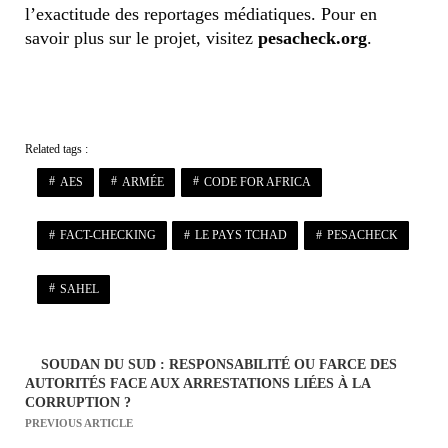
l’exactitude des reportages médiatiques. Pour en
savoir plus sur le projet, visitez
pesacheck.org
.
Related tags :
AES
ARMÉE
CODE FOR AFRICA
FACT-CHECKING
LE PAYS TCHAD
PESACHECK
SAHEL
SOUDAN DU SUD : RESPONSABILITÉ OU FARCE DES
N
AUTORITÉS FACE AUX ARRESTATIONS LIÉES À LA
a
CORRUPTION ?
PREVIOUS ARTICLE
v