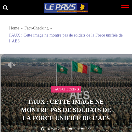
Skip
Skip
to
to
navigation
content
Home
Fact-Checking
FAUX : Cette image ne montre pas de soldats de la Force unifiée de
l’AES
FACT-CHECKING
FAUX : CETTE IMAGE NE
MONTRE PAS DE SOLDATS DE
LA FORCE UNIFIÉE DE L’AES
16 mars 2026
0
982