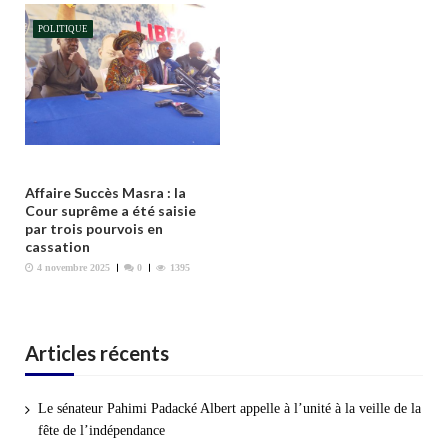
e
POLITIQUE
Affaire Succès Masra : la
Cour suprême a été saisie
par trois pourvois en
cassation
4 novembre 2025
0
1395
Articles récents
Le sénateur Pahimi Padacké Albert appelle à l’unité à la veille de la
fête de l’indépendance