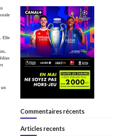
on
torale
. Elle
as,
médias
es
 un
Commentaires récents
Articles recents