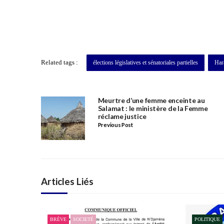
Related tags :
élections législatives et sénatoriales partielles
Har
Meurtre d’une femme enceinte au
Salamat : le ministère de la Femme
réclame justice
Previous Post
Articles Liés
BRÈVE
SOCIETÉ
POLITIQUE