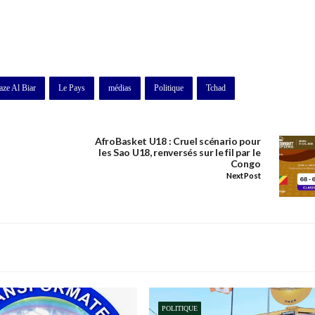
aze Al Biar
Le Pays
médias
Politique
Tchad
AfroBasket U18 : Cruel scénario pour
les Sao U18, renversés sur le fil par le
Congo
Next Post
POLITIQUE