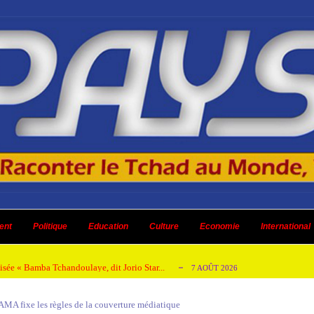
aire en Afrique de l’Ouest et du Ce...
4 AOÛT 2026
 ni un dividende ni une quelconque plus-...
ent
Politique
Education
Culture
3 AOÛT 2026
Economie
International
 AOÛT 2026
isée « Bamba Tchandoulaye, dit Jorio Star...
7 AOÛT 2026
emandes de création des journaux en ligne...
4 AOÛT 2026
HAMA fixe les règles de la couverture médiatique
aire en Afrique de l’Ouest et du Ce...
4 AOÛT 2026