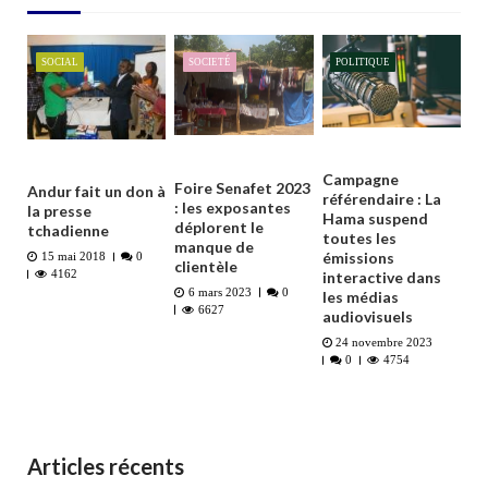
SOCIAL
SOCIETÉ
POLITIQUE
Campagne
Foire Senafet 2023
Andur fait un don à
référendaire : La
: les exposantes
la presse
Hama suspend
déplorent le
tchadienne
toutes les
manque de
émissions
15 mai 2018
0
clientèle
4162
interactive dans
6 mars 2023
0
les médias
6627
audiovisuels
24 novembre 2023
0
4754
Articles récents