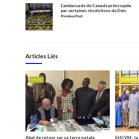
L’ambassade du Canada préoccupée
par certaines résolutions du Dnis
Previous Post
Articles Liés
SOCIAL
ECONOMIE
Abel de retour sur sa terre natale
EHCVM : la