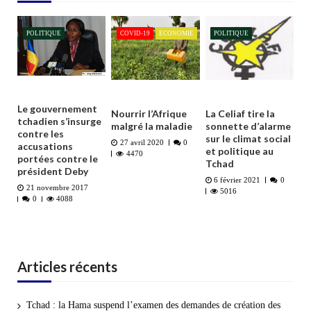
POLITIQUE
COVID-19
ECONOMIE
POLITIQUE
Le gouvernement
Nourrir l’Afrique
La Celiaf tire la
tchadien s’insurge
malgré la maladie
sonnette d’alarme
contre les
sur le climat social
27 avril 2020
0
accusations
et politique au
4470
portées contre le
Tchad
président Deby
6 février 2021
0
21 novembre 2017
5016
0
4088
Articles récents
Tchad : la Hama suspend l’examen des demandes de création des