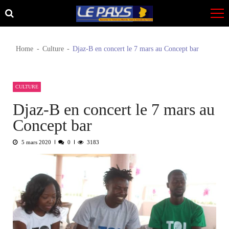
Skip
Skip
to
to
navigation
content
Home
Culture
Djaz-B en concert le 7 mars au Concept bar
CULTURE
Djaz-B en concert le 7 mars au
Concept bar
5 mars 2020
0
3183