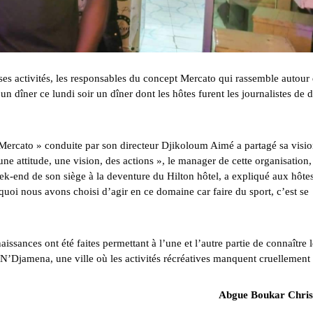
s activités, les responsables du concept Mercato qui rassemble autour
un dîner ce lundi soir un dîner dont les hôtes furent les journalistes de 
Mercato » conduite par son directeur Djikoloum Aimé a partagé sa visi
ne attitude, une vision, des actions », le manager de cette organisation,
k-end de son siège à la deventure du Hilton hôtel, a expliqué aux hôtes
rquoi nous avons choisi d’agir en ce domaine car faire du sport, c’est se
issances ont été faites permettant à l’une et l’autre partie de connaître l
 N’Djamena, une ville où les activités récréatives manquent cruellement 
Abgue Boukar Chris