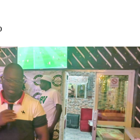
 AOÛT 2026
t pour honorer son ancien leader
2 AOÛT 2026
o
emandes de création des journaux en ligne...
4 AOÛT 2026
aire en Afrique de l’Ouest et du Ce...
4 AOÛT 2026
 ni un dividende ni une quelconque plus-...
3 AOÛT 2026