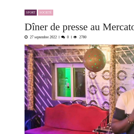
L’urgence d’un sursaut collectif
3
SPORT
SOCIETÉ
Kournari : le Psf mise sur le reboisemen
Dîner de presse au Mercat
Tchad : la Hama suspend l’examen des d
Boko Haram et la nouvelle donne sécurit
27 septembre 2022
0
2780
« Notre arrestation n’a servi à apporter