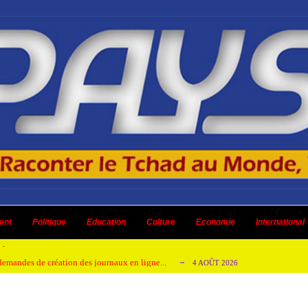
 ni un dividende ni une quelconque plus-...
3 AOÛT 2026
ent
 AOÛT 2026
Politique
Education
Culture
Economie
International
t pour honorer son ancien leader
2 AOÛT 2026
emandes de création des journaux en ligne...
4 AOÛT 2026
aire en Afrique de l’Ouest et du Ce...
4 AOÛT 2026
 ni un dividende ni une quelconque plus-...
3 AOÛT 2026