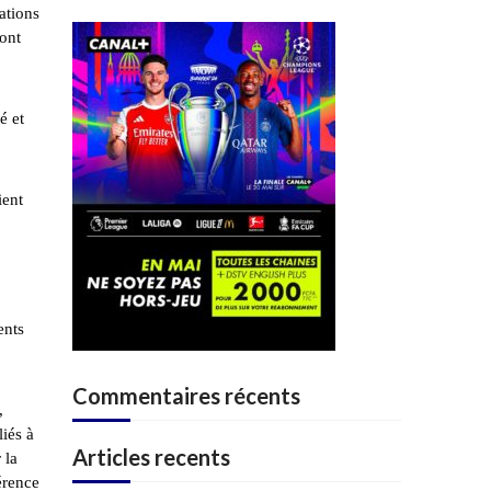
ations
sont
é et
ient
ents
Commentaires récents
,
liés à
Articles recents
 la
érence