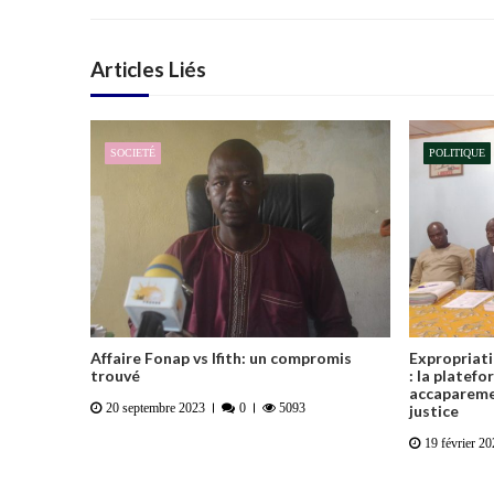
Articles Liés
SOCIETÉ
POLITIQUE
Affaire Fonap vs Ifith: un compromis
Expropriati
trouvé
: la platef
accaparemen
20 septembre 2023
0
5093
justice
19 février 2