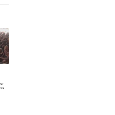
our
ces