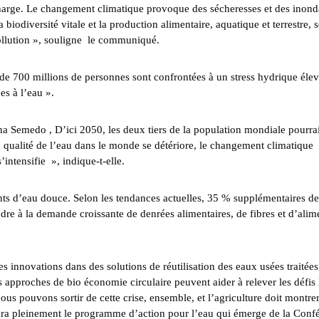
charge. Le changement climatique provoque des sécheresses et des inond
iodiversité vitale et la production alimentaire, aquatique et terrestre, 
pollution », souligne le communiqué.
 de 700 millions de personnes sont confrontées à un stress hydrique élev
es à l’eau ».
ena Semedo , D’ici 2050, les deux tiers de la population mondiale pourra
 la qualité de l’eau dans le monde se détériore, le changement climatique
s’intensifie », indique-t-elle.
ts d’eau douce. Selon les tendances actuelles, 35 % supplémentaires de
dre à la demande croissante de denrées alimentaires, de fibres et d’alim
 innovations dans des solutions de réutilisation des eaux usées traitées
es approches de bio économie circulaire peuvent aider à relever les défis 
s pouvons sortir de cette crise, ensemble, et l’agriculture doit montrer
ndra pleinement le programme d’action pour l’eau qui émerge de la Conf