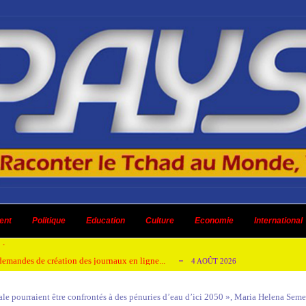
 ni un dividende ni une quelconque plus-...
3 AOÛT 2026
ent
 AOÛT 2026
Politique
Education
Culture
Economie
International
t pour honorer son ancien leader
2 AOÛT 2026
emandes de création des journaux en ligne...
4 AOÛT 2026
aire en Afrique de l’Ouest et du Ce...
4 AOÛT 2026
le pourraient être confrontés à des pénuries d’eau d’ici 2050 », Maria Helena Sem
 ni un dividende ni une quelconque plus-...
3 AOÛT 2026