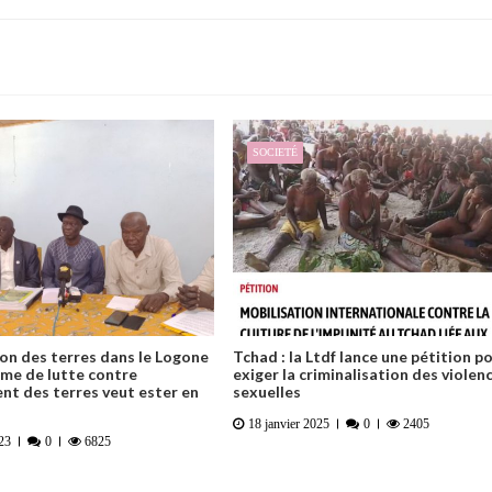
SOCIETÉ
on des terres dans le Logone
Tchad : la Ltdf lance une pétition p
orme de lutte contre
exiger la criminalisation des violen
t des terres veut ester en
sexuelles
18 janvier 2025
0
2405
023
0
6825