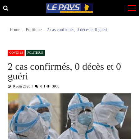
Skip
Skip
to
to
navigation
content
Home
Politique
2 cas confirmés, 0 décès et 0 guéri
COVID-19
POLITIQUE
2 cas confirmés, 0 décès et 0
guéri
9 août 2020
0
3933