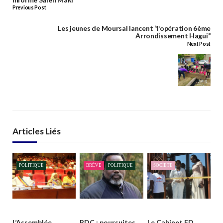
Previous Post
Les jeunes de Moursal lancent ‘’l’opération 6ème
Arrondissement Hagui’’
Next Post
Articles Liés
POLITIQUE
BRÈVE
POLITIQUE
SOCIETÉ
L’Assemblée
RDC : poursuites
Le Cabinet FD