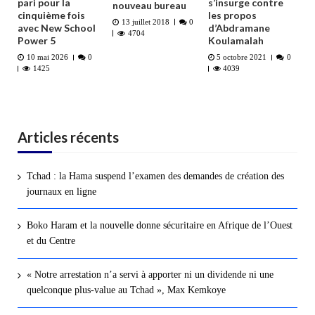
pari pour la
s’insurge contre
nouveau bureau
cinquième fois
les propos
13 juillet 2018
0
avec New School
d’Abdramane
4704
Power 5
Koulamalah
10 mai 2026
0
5 octobre 2021
0
1425
4039
Articles récents
Tchad : la Hama suspend l’examen des demandes de création des
journaux en ligne
Boko Haram et la nouvelle donne sécuritaire en Afrique de l’Ouest
et du Centre
« Notre arrestation n’a servi à apporter ni un dividende ni une
quelconque plus-value au Tchad », Max Kemkoye