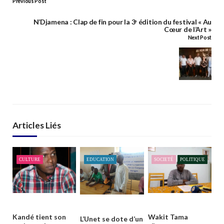
Previous Post
N’Djamena : Clap de fin pour la 3ᵉ édition du festival « Au
Cœur de l’Art »
Next Post
Articles Liés
CULTURE
EDUCATION
SOCIETÉ
POLITIQUE
Kandé tient son
Wakit Tama
L’Unet se dote d’un