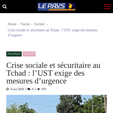
Skip
Skip
to
to
navigation
content
Home
Social
Societé
Crise sociale et sécuritaire au Tchad : l’UST exige des mesures
d’urgence
POLITIQUE
SOCIETÉ
Crise sociale et sécuritaire au
Tchad : l’UST exige des
mesures d’urgence
9 mai 2026
0
933