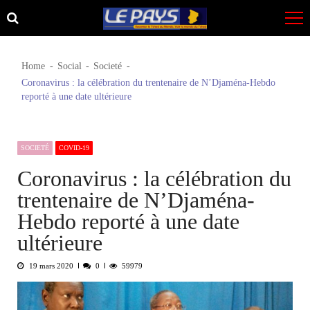
Skip
Skip
to
to
navigation
content
Home
Social
Societé
Coronavirus : la célébration du trentenaire de N’Djaména-Hebdo
reporté à une date ultérieure
SOCIETÉ
COVID-19
Coronavirus : la célébration du
trentenaire de N’Djaména-
Hebdo reporté à une date
ultérieure
19 mars 2020
0
59979