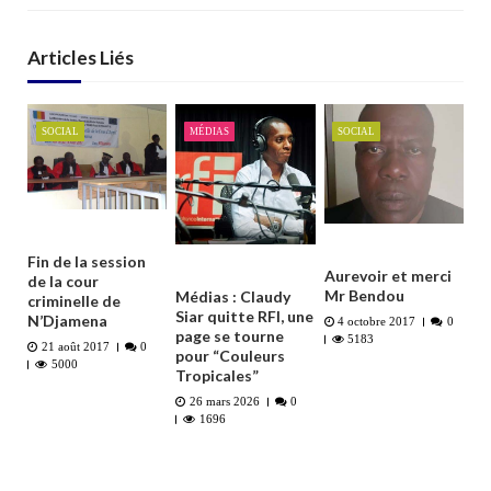
Articles Liés
SOCIAL
MÉDIAS
SOCIAL
Fin de la session
Aurevoir et merci
de la cour
Mr Bendou
Médias : Claudy
criminelle de
Siar quitte RFI, une
N’Djamena
4 octobre 2017
0
page se tourne
5183
21 août 2017
0
pour “Couleurs
5000
Tropicales”
26 mars 2026
0
1696