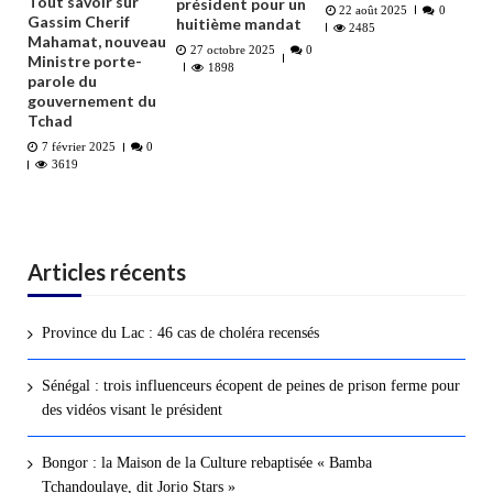
Tout savoir sur
président pour un
22 août 2025
0
Gassim Cherif
huitième mandat
2485
Mahamat, nouveau
27 octobre 2025
0
Ministre porte-
1898
parole du
gouvernement du
Tchad
7 février 2025
0
3619
Articles récents
Province du Lac : 46 cas de choléra recensés
Sénégal : trois influenceurs écopent de peines de prison ferme pour
des vidéos visant le président
Bongor : la Maison de la Culture rebaptisée « Bamba
Tchandoulaye, dit Jorio Stars »