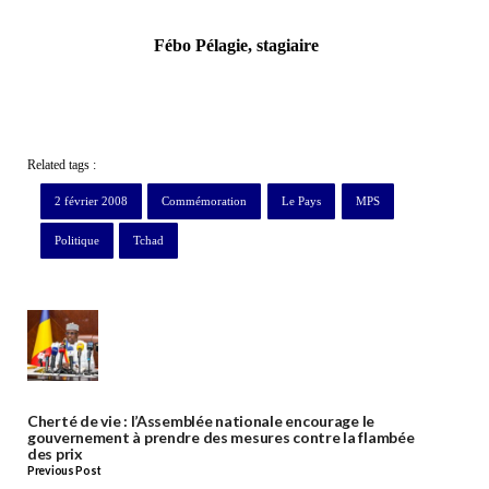
Fébo Pélagie, stagiaire
Related tags :
2 février 2008
Commémoration
Le Pays
MPS
Politique
Tchad
Cherté de vie : l’Assemblée nationale encourage le
gouvernement à prendre des mesures contre la flambée
des prix
Previous Post