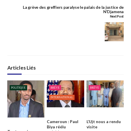
La grève des greffiers paralyse le palais de la justice de
N’Djamena
Next Post
Articles Liés
POLITIQUE
BRÈVE
BRÈVE
INTERNATIONAL
Cameroun : Paul
L’Ujt nous a rendu
Biya réélu
visite