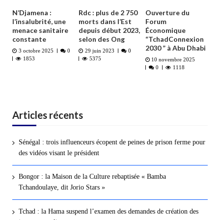
N’Djamena :
Rdc : plus de 2 750
Ouverture du
l’insalubrité, une
morts dans l’Est
Forum
menace sanitaire
depuis début 2023,
Économique
constante
selon des Ong
“TchadConnexion
2030 ” à Abu Dhabi
3 octobre 2025
0
29 juin 2023
0
1853
5375
10 novembre 2025
0
1118
Articles récents
Sénégal : trois influenceurs écopent de peines de prison ferme pour
des vidéos visant le président
Bongor : la Maison de la Culture rebaptisée « Bamba
Tchandoulaye, dit Jorio Stars »
Tchad : la Hama suspend l’examen des demandes de création des