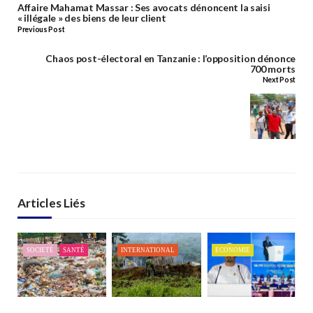
Affaire Mahamat Massar : Ses avocats dénoncent la saisi
« illégale » des biens de leur client
Previous Post
Chaos post-électoral en Tanzanie : l’opposition dénonce
700 morts
Next Post
Articles Liés
SOCIETÉ
SANTÉ
INTERNATIONAL
ECONOMIE