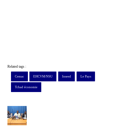
Related tags :
Cemac
EHCVM/NSU
Inseed
Le Pays
Tchad économie