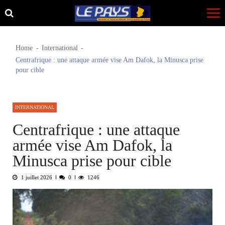
Skip
Skip
to
to
navigation
content
Home
International
Centrafrique : une attaque armée vise Am Dafok, la Minusca prise
pour cible
INTERNATIONAL
Centrafrique : une attaque
armée vise Am Dafok, la
Minusca prise pour cible
1 juillet 2026
0
1246