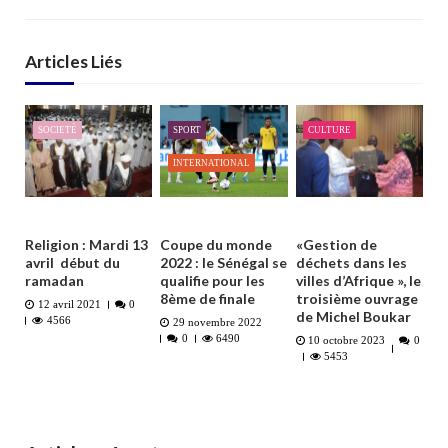
Articles Liés
SOCIETÉ
SPORT
CULTURE
INTERNATIONAL
Religion : Mardi 13
Coupe du monde
«Gestion de
avril début du
2022 : le Sénégal se
déchets dans les
ramadan
qualifie pour les
villes d’Afrique », le
8ème de finale
troisième ouvrage
12 avril 2021
0
de Michel Boukar
4566
29 novembre 2022
0
6490
10 octobre 2023
0
5453