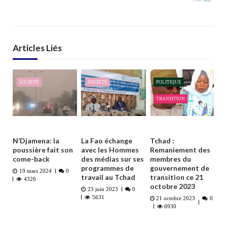
Articles Liés
SOCIETÉ
SOCIETÉ
POLITIQUE
TRANSITION
N’Djamena: la
La Fao échange
Tchad :
poussière fait son
avec les Hommes
Remaniement des
come-back
des médias sur ses
membres du
programmes de
gouvernement de
19 mars 2024
0
travail au Tchad
transition ce 21
4326
octobre 2023
23 juin 2023
0
5631
21 octobre 2023
0
6930