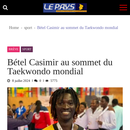
Skip
Skip
to
to
navigation
content
Home
sport
Bétel Casimir au sommet du Taekwondo mondial
BRÈVE
SPORT
Bétel Casimir au sommet du
Taekwondo mondial
8 juillet 2024
0
5775