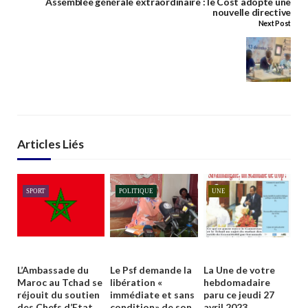
Assemblée générale extraordinaire : le Cost adopte une
nouvelle directive
Next Post
Articles Liés
SPORT
POLITIQUE
UNE
L’Ambassade du
Le Psf demande la
La Une de votre
Maroc au Tchad se
libération «
hebdomadaire
réjouit du soutien
immédiate et sans
paru ce jeudi 27
des Chefs d’Etat
condition» de son
avril 2023