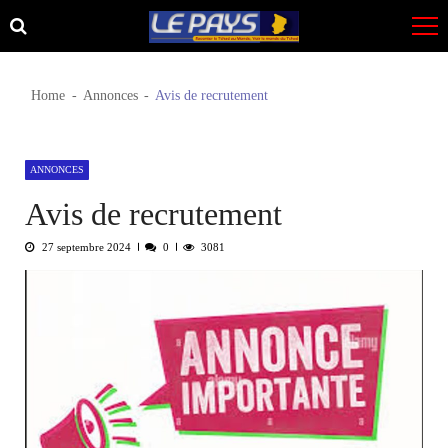
Skip
Skip
to
to
navigation
content
Home
Annonces
Avis de recrutement
ANNONCES
Avis de recrutement
27 septembre 2024
0
3081