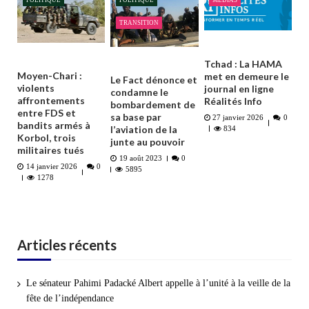
POLITIQUE
POLITIQUE
MÉDIAS
TRANSITION
Tchad : La HAMA
Moyen-Chari :
met en demeure le
Le Fact dénonce et
violents
journal en ligne
condamne le
affrontements
Réalités Info
bombardement de
entre FDS et
sa base par
27 janvier 2026
0
bandits armés à
l’aviation de la
834
Korbol, trois
junte au pouvoir
militaires tués
19 août 2023
0
14 janvier 2026
0
5895
1278
Articles récents
Le sénateur Pahimi Padacké Albert appelle à l’unité à la veille de la
fête de l’indépendance