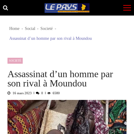
Skip
Skip
to
to
navigation
content
Home
Social
Societé
Assassinat d’un homme par son rival à Moundou
SOCIETÉ
Assassinat d’un homme par
son rival à Moundou
16 mars 2023
0
6580