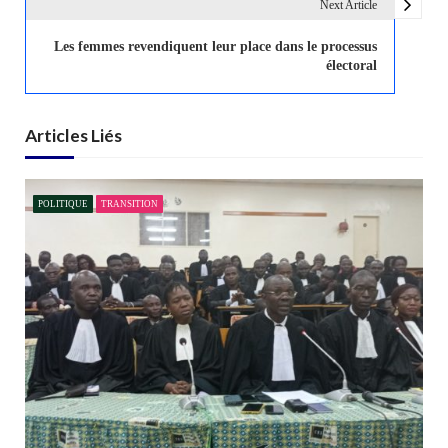
Next Article
a
t
Les femmes revendiquent leur place dans le processus
électoral
i
o
n
Articles Liés
d
e
l
POLITIQUE
TRANSITION
’
a
r
t
i
c
l
e