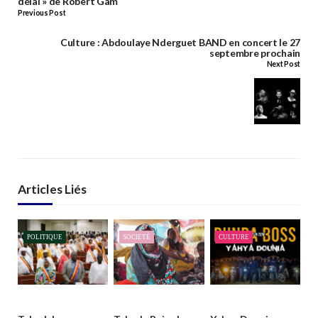
délai » de Robert Gam
Previous Post
Culture : Abdoulaye Nderguet BAND en concert le 27
septembre prochain
Next Post
Articles Liés
POLITIQUE
SOCIETÉ
CULTURE