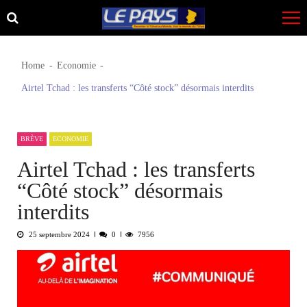
Skip
Skip
to
to
navigation
content
Home
Economie
Airtel Tchad : les transferts “Côté stock” désormais interdits
BRÈVE
ECONOMIE
Airtel Tchad : les transferts
“Côté stock” désormais
interdits
25 septembre 2024
0
7956