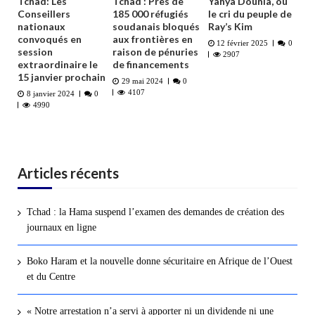
Tchad: Les
Tchad : Près de
Yahya Dounia, ou
Conseillers
185 000 réfugiés
le cri du peuple de
nationaux
soudanais bloqués
Ray’s Kim
convoqués en
aux frontières en
12 février 2025
0
session
raison de pénuries
2907
extraordinaire le
de financements
15 janvier prochain
29 mai 2024
0
4107
8 janvier 2024
0
4990
Articles récents
Tchad : la Hama suspend l’examen des demandes de création des
journaux en ligne
Boko Haram et la nouvelle donne sécuritaire en Afrique de l’Ouest
et du Centre
« Notre arrestation n’a servi à apporter ni un dividende ni une