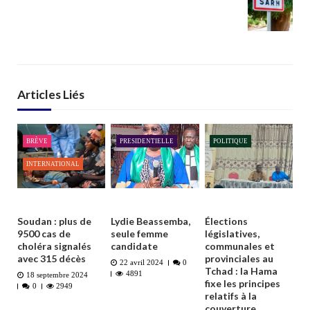
Articles Liés
BRÈVE
PRESIDENTIELLE
POLITIQUE
INTERNATIONAL
Soudan : plus de
Lydie Beassemba,
Élections
9500 cas de
seule femme
législatives,
choléra signalés
candidate
communales et
avec 315 décès
provinciales au
22 avril 2024
0
Tchad : la Hama
4891
18 septembre 2024
fixe les principes
0
2949
relatifs à la
couverture