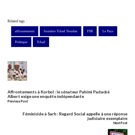
Related tags :
affrontements
frontière Tchad /Soudan
FSR
Le Pays
Politique
Tchad
Affrontements à Korbol : le sénateur Pahimi Padacké
Albert exige une enquête indépendante
Previous Post
Féminicide à Sarh : Regard Social appelle à une réponse
judiciaire exemplaire
Next Post