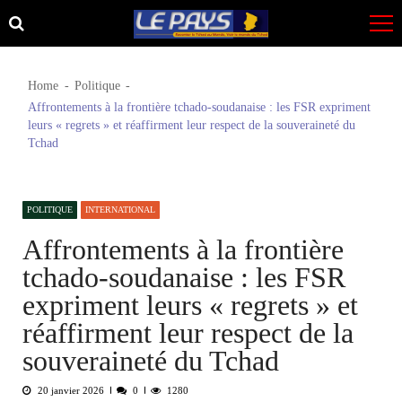
Skip
Skip
to
to
navigation
content
Home
Politique
Affrontements à la frontière tchado-soudanaise : les FSR expriment
leurs « regrets » et réaffirment leur respect de la souveraineté du
Tchad
POLITIQUE
INTERNATIONAL
Affrontements à la frontière
tchado-soudanaise : les FSR
expriment leurs « regrets » et
réaffirment leur respect de la
souveraineté du Tchad
20 janvier 2026
0
1280