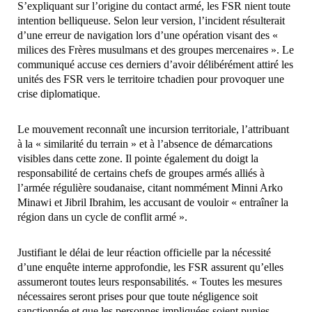
S’expliquant sur l’origine du contact armé, les FSR nient toute
intention belliqueuse. Selon leur version, l’incident résulterait
d’une erreur de navigation lors d’une opération visant des «
milices des Frères musulmans et des groupes mercenaires ». Le
communiqué accuse ces derniers d’avoir délibérément attiré les
unités des FSR vers le territoire tchadien pour provoquer une
crise diplomatique.
Le mouvement reconnaît une incursion territoriale, l’attribuant
à la « similarité du terrain » et à l’absence de démarcations
visibles dans cette zone. Il pointe également du doigt la
responsabilité de certains chefs de groupes armés alliés à
l’armée régulière soudanaise, citant nommément Minni Arko
Minawi et Jibril Ibrahim, les accusant de vouloir « entraîner la
région dans un cycle de conflit armé ».
Justifiant le délai de leur réaction officielle par la nécessité
d’une enquête interne approfondie, les FSR assurent qu’elles
assumeront toutes leurs responsabilités. « Toutes les mesures
nécessaires seront prises pour que toute négligence soit
sanctionnée et que les personnes impliquées soient punies