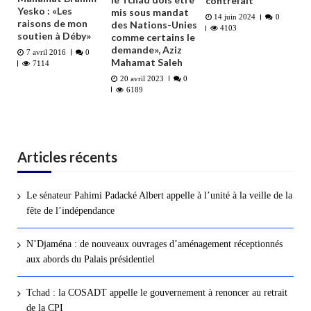
contrefait
Yesko : «Les
mis sous mandat
14 juin 2024
0
raisons de mon
des Nations-Unies
4103
soutien à Déby»
comme certains le
demande», Aziz
7 avril 2016
0
Mahamat Saleh
7114
20 avril 2023
0
6189
Articles récents
Le sénateur Pahimi Padacké Albert appelle à l’unité à la veille de la
fête de l’indépendance
N’Djaména : de nouveaux ouvrages d’aménagement réceptionnés
aux abords du Palais présidentiel
Tchad : la COSADT appelle le gouvernement à renoncer au retrait
de la CPI