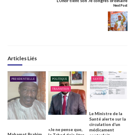
L’Undr tient son 7e congrès ordinaire
Next Post
Articles Liés
PRESIDENTIELLE
POLITIQUE
SANTÉ
TRANSITION
Le Ministre de la
Santé alerte sur la
circulation d’un
«Je ne pense que,
médicament
Mahamat Brahim
le Tchad dois être