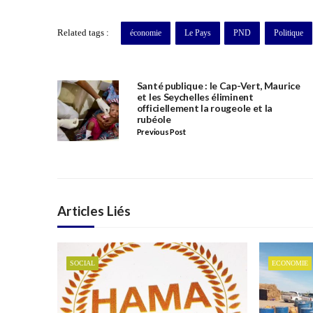
Related tags :
économie
Le Pays
PND
Politique
Santé publique : le Cap-Vert, Maurice
et les Seychelles éliminent
officiellement la rougeole et la
rubéole
Previous Post
Articles Liés
SOCIAL
ECONOMIE