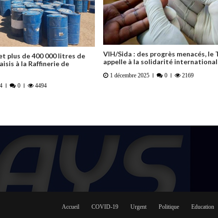
VIH/Sida : des progrès menacés, le
et plus de 400 000 litres de
appelle à la solidarité internationa
isis à la Raffinerie de
1 décembre 2025
0
2169
4
0
4494
Accueil
COVID-19
Urgent
Politique
Education