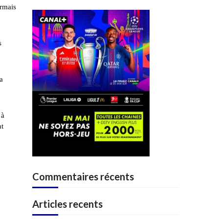
ormais
s
a
 à
nt
Commentaires récents
Articles recents