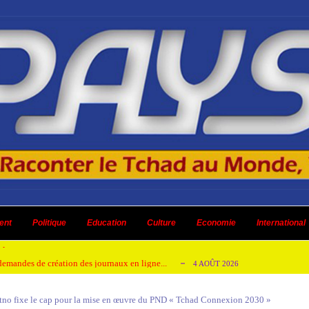
 ni un dividende ni une quelconque plus-...
3 AOÛT 2026
ent
 AOÛT 2026
Politique
Education
Culture
Economie
International
t pour honorer son ancien leader
2 AOÛT 2026
emandes de création des journaux en ligne...
4 AOÛT 2026
aire en Afrique de l’Ouest et du Ce...
4 AOÛT 2026
Itno fixe le cap pour la mise en œuvre du PND « Tchad Connexion 2030 »
 ni un dividende ni une quelconque plus-...
3 AOÛT 2026