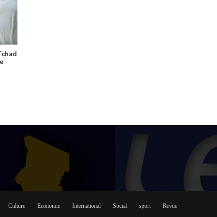
 Tchad
le
Culture
Economie
International
Social
sport
Revue