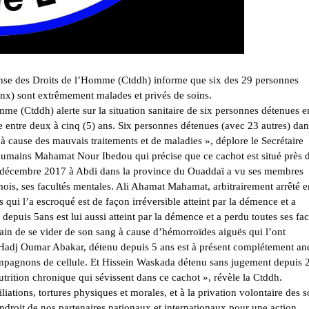
e des Droits de l’Homme (Ctddh) informe que six des 29 personnes
Anx) sont extrêmement malades et privés de soins.
 (Ctddh) alerte sur la situation sanitaire de six personnes détenues e
ie entre deux à cinq (5) ans. Six personnes détenues (avec 23 autres) da
 à cause des mauvais traitements et de maladies », déplore le Secrétaire
humains Mahamat Nour Ibedou qui précise que ce cachot est situé près 
n décembre 2017 à Abdi dans la province du Ouaddaï a vu ses membres
mois, ses facultés mentales. Ali Ahamat Mahamat, arbitrairement arrêté e
qui l’a escroqué est de façon irréversible atteint par la démence et a
puis 5ans est lui aussi atteint par la démence et a perdu toutes ses fac
n de se vider de son sang à cause d’hémorroïdes aiguës qui l’ont
 Hadj Oumar Abakar, détenu depuis 5 ans est à présent complétement a
ompagnons de cellule. Et Hissein Waskada détenu sans jugement depuis 
utrition chronique qui sévissent dans ce cachot », révèle la Ctddh.
iations, tortures physiques et morales, et à la privation volontaire des s
endroit de nos partenaires nationaux et internationaux pour une action