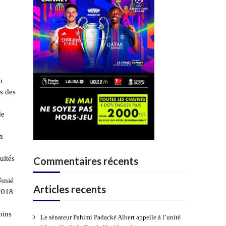
n
ns des
de
n
ultés
Commentaires récents
némié
Articles recents
2018
oins
Le sénateur Pahimi Padacké Albert appelle à l’unité