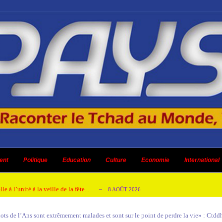
ent à renoncer au retrait de la CPI
8 AOÛT 2026
urs culturels
ent
Politique
8 AOÛT 2026
Education
Culture
Economie
International
ensés
8 AOÛT 2026
 à l’unité à la veille de la fête...
8 AOÛT 2026
énagement réceptionnés aux abords du Palais...
8 AOÛT 2026
ots de l’Ans sont extrêmement malades et sont sur le point de perdre la vie» : Ctdd
ent à renoncer au retrait de la CPI
8 AOÛT 2026