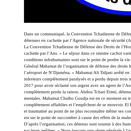
Dans un communiqué, la Convention Tchadienne de Défens
détenues en cachette par l’Agence nationale de sécurité (
La Convention Tchadienne de Défense des Droits de l’Homme
cachette par l’Ans. « Le séjour dans ce sinistre cachot var
conditions infrahumaines sont sur le point de perdre la vie
Général Mahamat de l’organisation de défense des droits 
l’aéroport de N’Djaména. « Mahamat Ali Tidjani arrêté e
inferieurs complètement paralysés et a perdu depuis trois 
2017 pour avoir réclamé son argent avec un agent de l’Ans 
complètement perdu la raison. Abdou Tchari Erimi, détenu de
mentales. Mahamat Chaïbo Goudja est en ce moment en trai
complètement affaiblies et l’empêchent de se mouvoir. El
et traumatisé au point de ne plus reconnaître même ses c
est sur le point de succomber à cause des effets de la maln
D’après l’organisation, ces détenus sont soumis à des humil
par leurs geôliers. « Nous lançons une alerte générale à l’