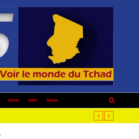
Social
sport
Revue
h