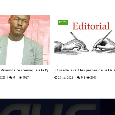
EDITO
 Visionnaire convoqué à la Pj
Et si elle lavait les péchés de Le Dri
2021
0
4027
25 mai 2022
0
2903