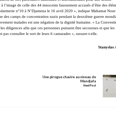
e à l’image de celle des 44 innocents faussement accusés d’être des élé
ndarmerie n°10 à N’Djamena le 16 avril 2020 », indique Mahamat Nour
gne des camps de concentration nazis pendant la deuxième guerre mondia
 gravement malades est une négation de la dignité humaine. « La Convent
es diligences afin que ces personnes puissent être secourues et que les
 pas connaître le sort de leurs 6 camarades », rassure-t-elle.
Stanyslas
Une pirogue chavire au niveau de
Mandjafa
Next Post