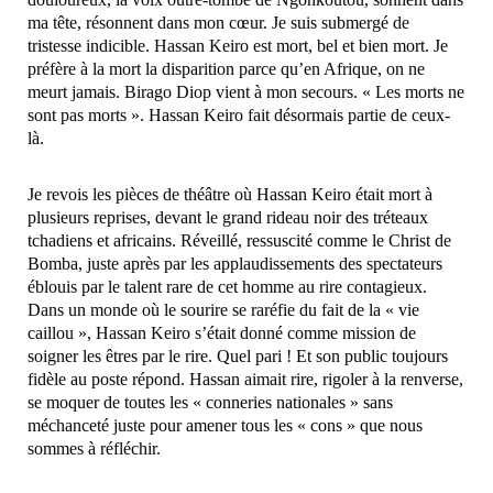
ma tête, résonnent dans mon cœur. Je suis submergé de
tristesse indicible. Hassan Keiro est mort, bel et bien mort. Je
préfère à la mort la disparition parce qu’en Afrique, on ne
meurt jamais. Birago Diop vient à mon secours. « Les morts ne
sont pas morts ». Hassan Keiro fait désormais partie de ceux-
là.
Je revois les pièces de théâtre où Hassan Keiro était mort à
plusieurs reprises, devant le grand rideau noir des tréteaux
tchadiens et africains. Réveillé, ressuscité comme le Christ de
Bomba, juste après par les applaudissements des spectateurs
éblouis par le talent rare de cet homme au rire contagieux.
Dans un monde où le sourire se raréfie du fait de la « vie
caillou », Hassan Keiro s’était donné comme mission de
soigner les êtres par le rire. Quel pari ! Et son public toujours
fidèle au poste répond. Hassan aimait rire, rigoler à la renverse,
se moquer de toutes les « conneries nationales » sans
méchanceté juste pour amener tous les « cons » que nous
sommes à réfléchir.