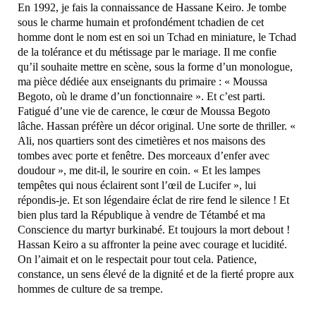
En 1992, je fais la connaissance de Hassane Keiro. Je tombe
sous le charme humain et profondément tchadien de cet
homme dont le nom est en soi un Tchad en miniature, le Tchad
de la tolérance et du métissage par le mariage. Il me confie
qu’il souhaite mettre en scène, sous la forme d’un monologue,
ma pièce dédiée aux enseignants du primaire : « Moussa
Begoto, où le drame d’un fonctionnaire ». Et c’est parti.
Fatigué d’une vie de carence, le cœur de Moussa Begoto
lâche. Hassan préfère un décor original. Une sorte de thriller. «
Ali, nos quartiers sont des cimetières et nos maisons des
tombes avec porte et fenêtre. Des morceaux d’enfer avec
doudour », me dit-il, le sourire en coin. « Et les lampes
tempêtes qui nous éclairent sont l’œil de Lucifer », lui
répondis-je. Et son légendaire éclat de rire fend le silence ! Et
bien plus tard la République à vendre de Tétambé et ma
Conscience du martyr burkinabé. Et toujours la mort debout !
Hassan Keiro a su affronter la peine avec courage et lucidité.
On l’aimait et on le respectait pour tout cela. Patience,
constance, un sens élevé de la dignité et de la fierté propre aux
hommes de culture de sa trempe.