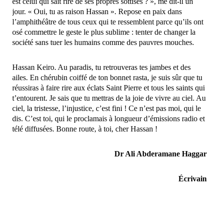
est celui qui sait rire de ses propres sottises ? », me dit-il un
jour. « Oui, tu as raison Hassan ». Repose en paix dans
l’amphithéâtre de tous ceux qui te ressemblent parce qu’ils ont
osé commettre le geste le plus sublime : tenter de changer la
société sans tuer les humains comme des pauvres mouches.
Hassan Keiro. Au paradis, tu retrouveras tes jambes et des
ailes. En chérubin coiffé de ton bonnet rasta, je suis sûr que tu
réussiras à faire rire aux éclats Saint Pierre et tous les saints qui
t’entourent. Je sais que tu mettras de la joie de vivre au ciel. Au
ciel, la tristesse, l’injustice, c’est fini ! Ce n’est pas moi, qui le
dis. C’est toi, qui le proclamais à longueur d’émissions radio et
télé diffusées. Bonne route, à toi, cher Hassan !
Dr Ali Abderamane Haggar
Écrivain