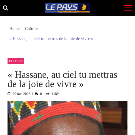
Skip
Skip
to
to
navigation
content
Home
Culture
« Hassane, au ciel tu mettras de la joie de vivre »
CULTURE
« Hassane, au ciel tu mettras
de la joie de vivre »
20 mai 2026
0
1189