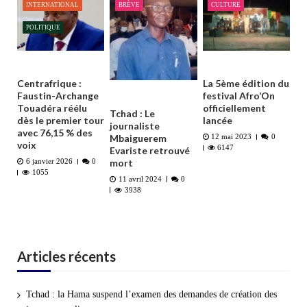
INTERNATIONAL
BRÈVE
CULTURE
POLITIQUE
Centrafrique :
La 5ème édition du
Faustin-Archange
festival Afro’On
Touadéra réélu
officiellement
Tchad : Le
dès le premier tour
lancée
journaliste
avec 76,15 % des
Mbaiguerem
12 mai 2023
0
voix
6147
Evariste retrouvé
mort
6 janvier 2026
0
1055
11 avril 2024
0
3938
Articles récents
Tchad : la Hama suspend l’examen des demandes de création des