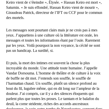
Keiro vient de s’éteindre », Élysée. « Hassan Keiro est mort »,
Saturnin. « Je suis effondré, Hassan Keiro vient de mourir »,
Giraudeau Patrick, directeur de l’IFT ou CCF pour le commun
des mortels.
Les messages sont pourtant clairs mais je ne crois pas à mes
yeux. J’appartiens à une culture où la littérature est orale, les
messages et toutes les informations étant par l’ouïe. Rarement
par les yeux. Voilà pourquoi la non voyance, la cécité ne sont
pas un handicap. La surdité, si.
Et puis, la mort des intimes est souvent la chose la plus
incroyable du monde. Une attitude toute humaine. J’appelle
Vandar Dorsouma. L’homme de théâtre et de culture à la voix
de buffle ne dit mot. J’entends son souffle, le souffle de
l’harmattan chaud. Un souffle, plutôt un silence profond au
bout du fil, lugubre même, qui en dit long sur l’ampleur de la
douleur. J’ai compris, car il y a des silences éloquents qui
parlent plus que toutes les proses. Le tamtam et le balafon du
deuil, la corne stridente, riches des accords ancestraux
douloureux, la voix outre-tombe de Ngonkoutou, sonnent dans