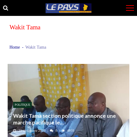
Skip
Skip
to
to
navigation
content
Wakit Tama
Home
Wakit Tama
POLITIQUE
Wakit Tama section politique annonce une
marche pacifique le...
21 novembre 2023
0
4959