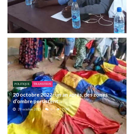
POLITIQUE
TRANSITION
20 octobre 2022 : un an après, des zones
d’ombre persistent...
20 octobre 2023
0
7780