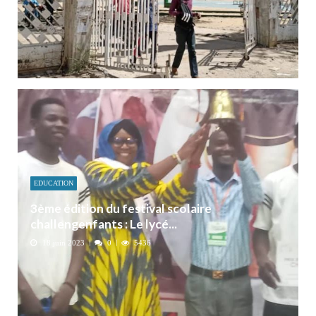
EDUCATION
3ème édition du festival scolaire
challengenfants : Le lycé...
18 juin 2023
0
5436