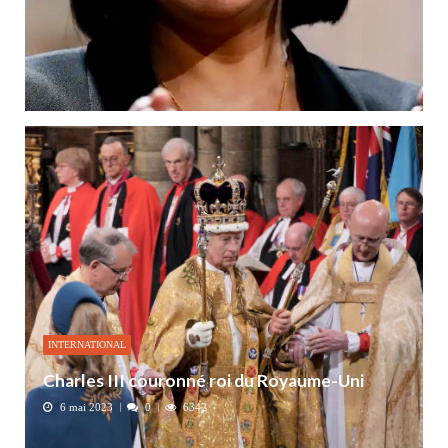
INTERNATIONAL
Charles III couronné roi du Royaume-Uni
6 mai 2023
0
6342