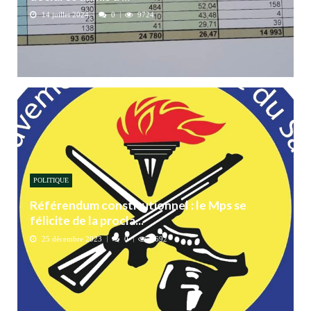
14 juillet 2024
0
9724
POLITIQUE
Référendum constitutionnel : le Mps se
félicite de la procla...
25 décembre 2023
0
4692