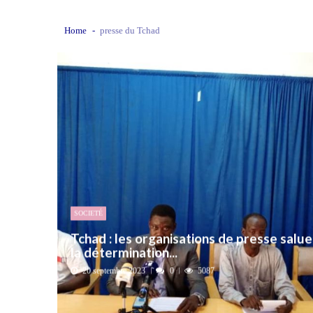
L’urgence d’un sursaut collectif
3
Home
presse du Tchad
Kournari : le Psf mise sur le reboisemen
Tchad : la Hama suspend l’examen des d
Boko Haram et la nouvelle donne sécurit
« Notre arrestation n’a servi à apporter
SOCIETÉ
Tchad : les organisations de presse salue
la détermination...
20 septembre 2023
0
5087