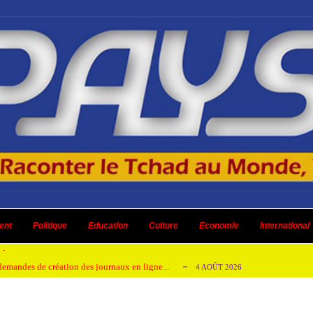
 ni un dividende ni une quelconque plus-...
3 AOÛT 2026
ent
 AOÛT 2026
Politique
Education
Culture
Economie
International
t pour honorer son ancien leader
2 AOÛT 2026
emandes de création des journaux en ligne...
4 AOÛT 2026
aire en Afrique de l’Ouest et du Ce...
4 AOÛT 2026
 ni un dividende ni une quelconque plus-...
3 AOÛT 2026