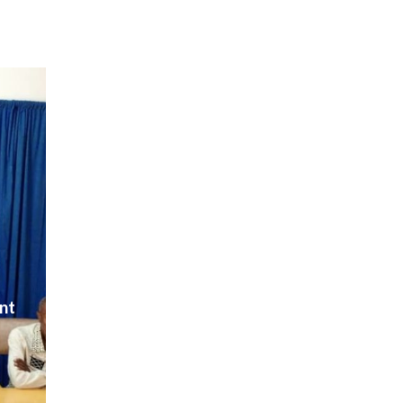
 AOÛT 2026
t pour honorer son ancien leader
2 AOÛT 2026
emandes de création des journaux en ligne...
4 AOÛT 2026
aire en Afrique de l’Ouest et du Ce...
4 AOÛT 2026
 ni un dividende ni une quelconque plus-...
3 AOÛT 2026
nt