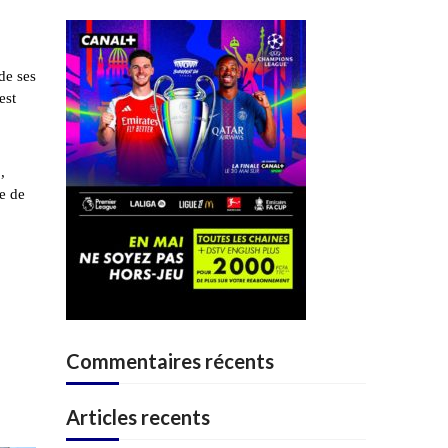
de ses
est
,
re de
Commentaires récents
Articles recents