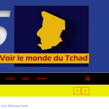
Social
sport
Revue
e », Aziz Mahamat Saleh