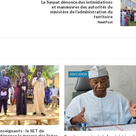
Le Synpat dénonce des intimidations
et manœuvres des autorités du
ministère de l’administration du
territoire
Next Post
EDUCATION
nseignants : le SET de
dénonce la mesure des listes