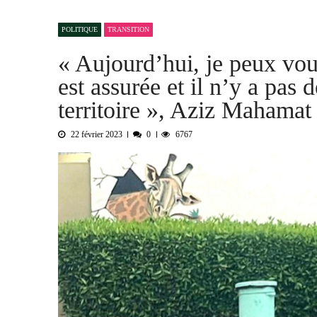
L’urgence d’un sursaut collectif
3
POLITIQUE
TRANSITION
Kournari : le Psf mise sur le reboisemen
« Aujourd’hui, je peux vous 
Tchad : la Hama suspend l’examen des d
est assurée et il n’y a pas
Boko Haram et la nouvelle donne sécurit
« Notre arrestation n’a servi à apporter
territoire », Aziz Mahamat
22 février 2023
0
6767