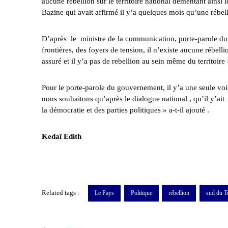
aucune rébellion sur le territoire national démentant ains
Bazine qui avait affirmé il y’a quelques mois qu’une rébel
D’après le ministre de la communication, porte-parole du
frontières, des foyers de tension, il n’existe aucune rébelli
assuré et il y’a pas de rebellion au sein même du territoire »
Pour le porte-parole du gouvernement, il y’a une seule voie 
nous souhaitons qu’après le dialogue national , qu’il y’ait 
la démocratie et des parties politiques » a-t-il ajouté .
Kedaï Edith
Related tags :
Le Pays
Politique
rébellion
sud du T