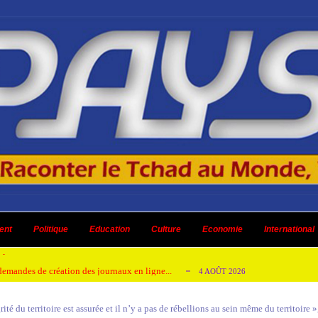
 ni un dividende ni une quelconque plus-...
3 AOÛT 2026
ent
 AOÛT 2026
Politique
Education
Culture
Economie
International
t pour honorer son ancien leader
2 AOÛT 2026
emandes de création des journaux en ligne...
4 AOÛT 2026
aire en Afrique de l’Ouest et du Ce...
4 AOÛT 2026
ité du territoire est assurée et il n’y a pas de rébellions au sein même du territoir
 ni un dividende ni une quelconque plus-...
3 AOÛT 2026