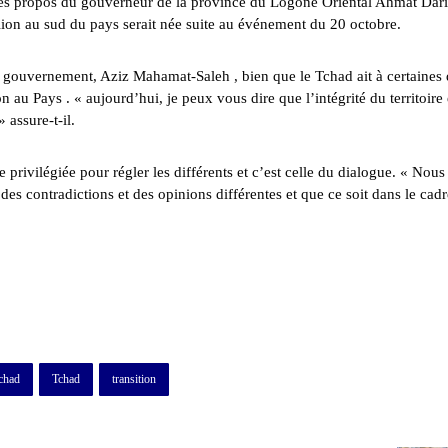
i les propos du gouverneur de la province du Logone Oriental Ahmat Dari
lion au sud du pays serait née suite au événement du 20 octobre.
 gouvernement, Aziz Mahamat-Saleh , bien que le Tchad ait à certaines 
on au Pays . « aujourd’hui, je peux vous dire que l’intégrité du territoire 
 assure-t-il.
privilégiée pour régler les différents et c’est celle du dialogue. « Nous 
des contradictions et des opinions différentes et que ce soit dans le cad
chad
Tchad
transition