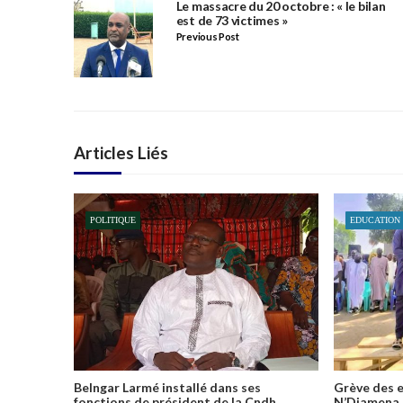
Le massacre du 20 octobre : « le bilan
est de 73 victimes »
Previous Post
Articles Liés
POLITIQUE
EDUCATION
Belngar Larmé installé dans ses
Grève des e
fonctions de président de la Cndh
N’Djamena 