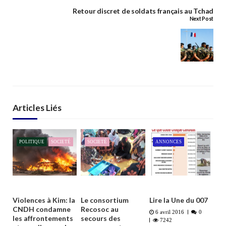
Retour discret de soldats français au Tchad
Next Post
Articles Liés
POLITIQUE
SOCIETÉ
SOCIETÉ
ANNONCES
Violences à Kim: la
Le consortium
Lire la Une du 007
CNDH condamne
Recosoc au
6 avril 2016
0
les affrontements
secours des
7242