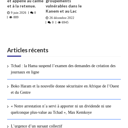
et appelle au calme
groupements
et à la retenue.
vulnérables dans le
Kanem et au Lac
9 juin 2026
0
889
26 décembre 2022
0
6945
Articles récents
Tchad : la Hama suspend l’examen des demandes de création des
journaux en ligne
Boko Haram et la nouvelle donne sécuritaire en Afrique de l’Ouest
et du Centre
« Notre arrestation n’a servi à apporter ni un dividende ni une
quelconque plus-value au Tchad », Max Kemkoye
L’urgence d’un sursaut collectif