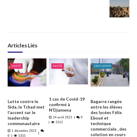
Articles Liés
SANTÉ
SANTÉ
EDUCATION
1 cas de Covid-19
Lutte contre le
Bagarre rangée
confirmé à
Sida, le Tchad met
entre les élèves
N’Djamena
l’accent sur le
des lycées Félix
leadership
Eboué et
24 avril 2023
0
5312
communautaire
technique
commerciale , des
1 décembre 2023
solution en cours
0
5355