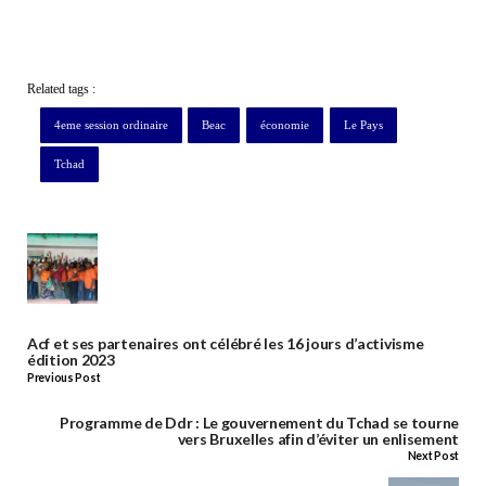
Related tags :
4eme session ordinaire
Beac
économie
Le Pays
Tchad
Acf et ses partenaires ont célébré les 16 jours d’activisme
édition 2023
Previous Post
Programme de Ddr : Le gouvernement du Tchad se tourne
vers Bruxelles afin d’éviter un enlisement
Next Post