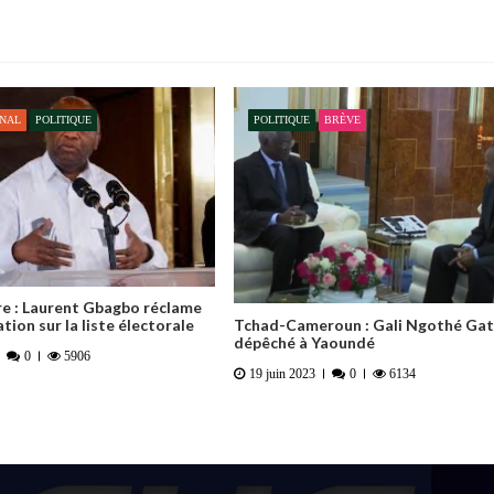
ONAL
POLITIQUE
POLITIQUE
BRÈVE
re : Laurent Gbagbo réclame
Tchad-Cameroun : Gali Ngothé Ga
tion sur la liste électorale
dépêché à Yaoundé
0
5906
19 juin 2023
0
6134