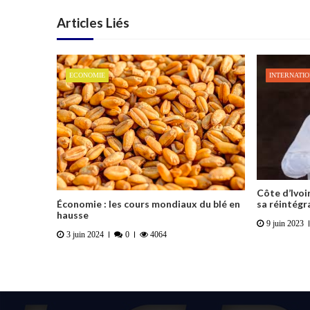
Articles Liés
ECONOMIE
INTERNATI
Côte d’Ivoi
Économie : les cours mondiaux du blé en
sa réintégra
hausse
9 juin 2023
3 juin 2024
0
4064