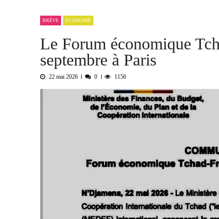
L’urgence d’un sursaut collectif
3
BRÈVE
ECONOMIE
Kournari : le Psf mise sur le reboisemen
Le Forum économique Tch
Tchad : la Hama suspend l’examen des d
septembre à Paris
Boko Haram et la nouvelle donne sécurit
« Notre arrestation n’a servi à apporter
22 mai 2026
0
1156