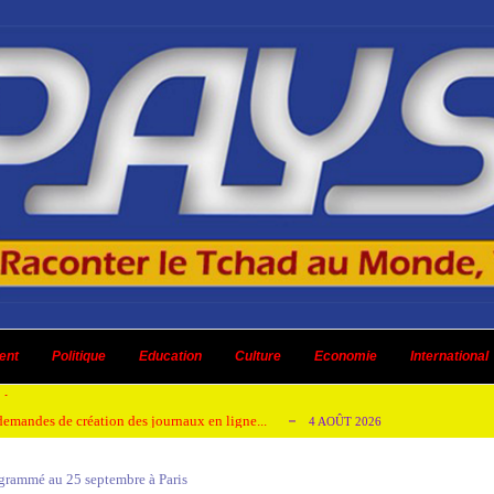
 ni un dividende ni une quelconque plus-...
3 AOÛT 2026
ent
 AOÛT 2026
Politique
Education
Culture
Economie
International
t pour honorer son ancien leader
2 AOÛT 2026
emandes de création des journaux en ligne...
4 AOÛT 2026
aire en Afrique de l’Ouest et du Ce...
4 AOÛT 2026
rammé au 25 septembre à Paris
 ni un dividende ni une quelconque plus-...
3 AOÛT 2026